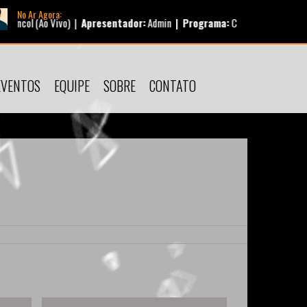
No Ar Agora:
col (Ao Vivo) |
Apresentador:
Admin |
Programa:
Corujão |
Horário:
00:
EVENTOS
EQUIPE
SOBRE
CONTATO