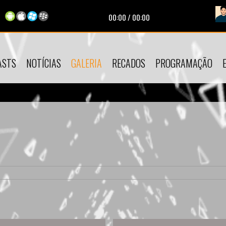
Tocando agora:
Companhia do Calypso - Se Man
00:00
/
00:00
ASTS
NOTÍCIAS
GALERIA
RECADOS
PROGRAMAÇÃO